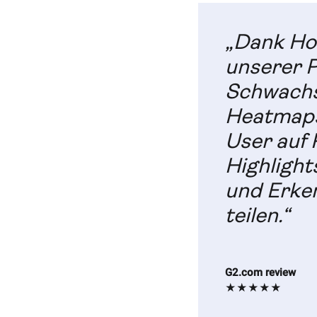
„Dank Hot
unserer P
Schwachst
Heatmaps
User auf 
Highlight
und Erke
teilen.“
G2.com review
★★★★★