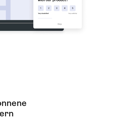
onnene
sern