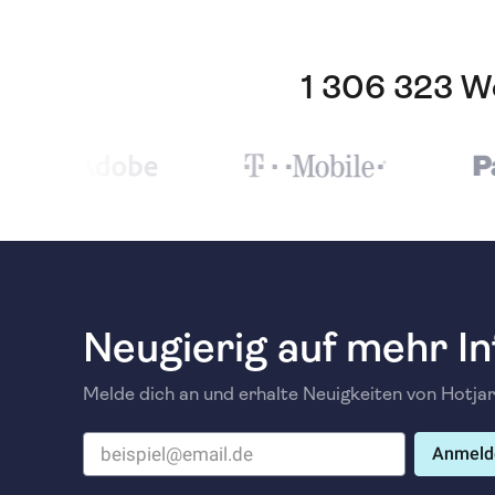
1 306 323 We
Neugierig auf mehr In
Melde dich an und erhalte Neuigkeiten von Hotjar
Anmeld