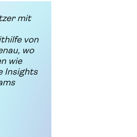
tzer mit
thilfe von
enau, wo
n wie
e Insights
eams