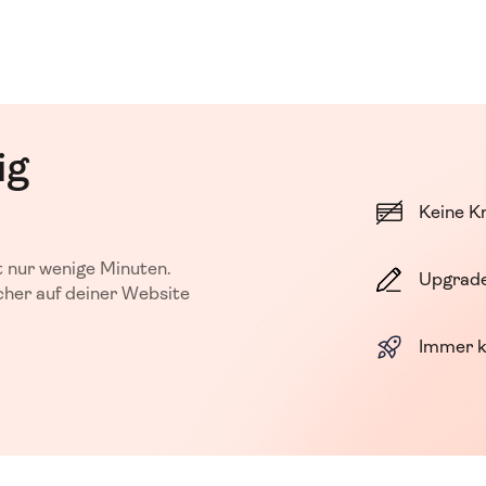
ig
Keine Kr
t nur wenige Minuten.
Upgrade
cher auf deiner Website
Immer k