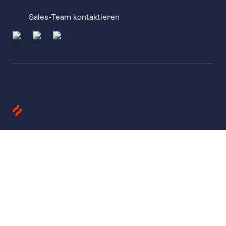
Sales-Team kontaktieren
Produkte
Heatmaps
Session Replay
Funnels
Surveys
Unternehmen