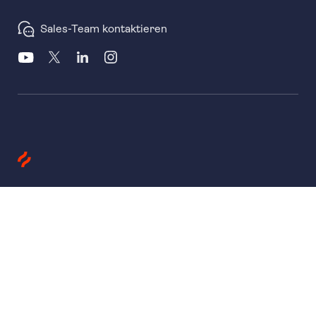
Sales-Team kontaktieren
Produkte
Heatmaps
Session Replay
Funnels
Surveys
Unternehmen