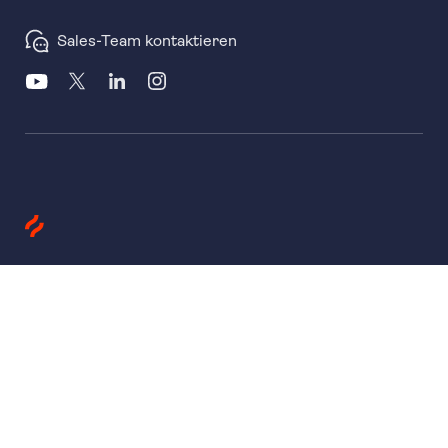
Sales-Team kontaktieren
Produkte
Heatmaps
Session Replay
Funnels
Surveys
Unternehmen