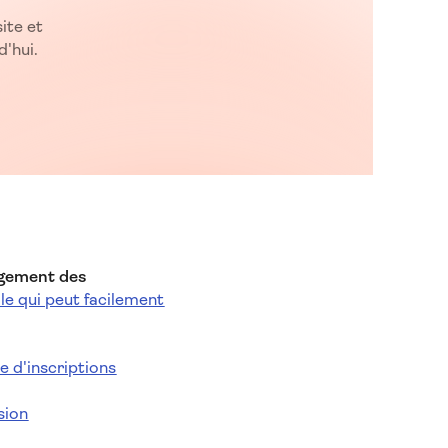
ite et
'hui.
gagement des
e qui peut facilement
e d'inscriptions
sion