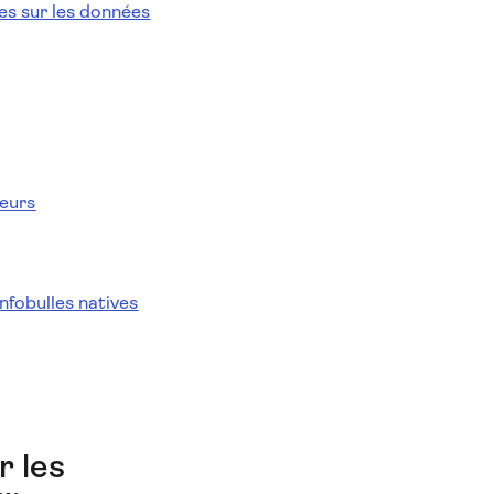
es sur les données
teurs
nfobulles natives
r les