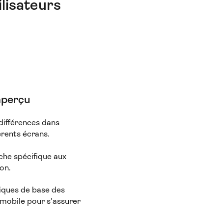
lisateurs
aperçu
 différences dans
férents écrans.
che spécifique aux
son.
riques de base des
 mobile pour s'assurer