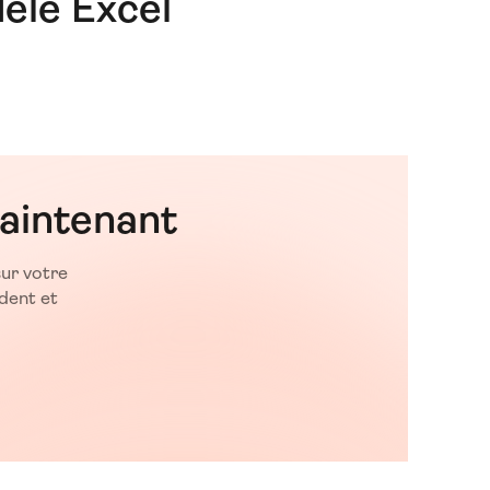
èle Excel
aintenant
sur votre
dent et