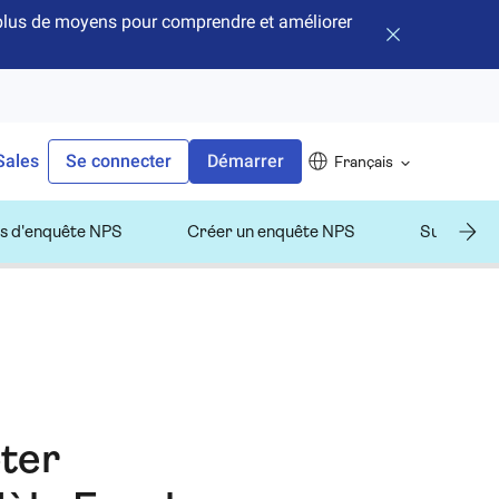
e plus de moyens pour comprendre et améliorer
Fermer la bann
Sales
Se connecter
Démarrer
Français
s d'enquête NPS
Créer un enquête NPS
Suivi de N
ter