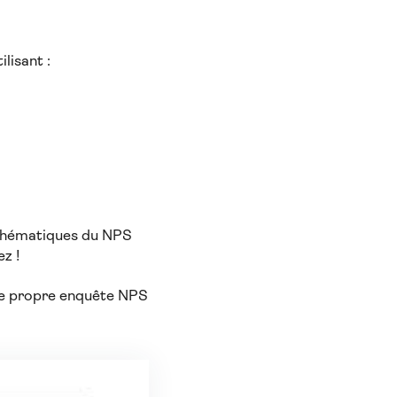
ilisant :
athématiques du NPS
ez !
tre propre enquête NPS