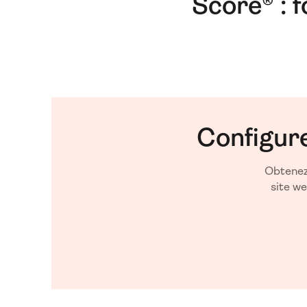
Score® : 
Configur
Obtenez 
site w