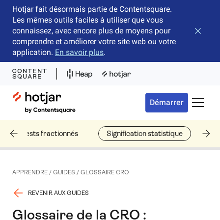
Hotjar fait désormais partie de Contentsquare.
Les mêmes outils faciles à utiliser que vous
connaissez, avec encore plus de moyens pour
Fermer 
comprendre et améliorer votre site web ou votre
application.
En savoir plus
.
Hotjar Logo
Démarrer
Bascule
Tests fractionnés
Signification statistique
Er
APPRENDRE
/
GUIDES
/
GLOSSAIRE CRO
REVENIR AUX GUIDES
Glossaire de la CRO :