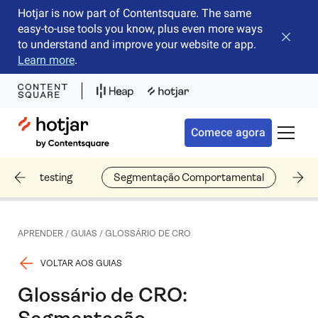
Hotjar is now part of Contentsquare. The same
easy-to-use tools you know, plus even more ways
Fechar 
to understand and improve your website or app.
Learn more
.
Hotjar Logo
Comece agora
Alterna
A/B testing
Segmentação Comportamental
Bo
APRENDER
/
GUIAS
/
GLOSSÁRIO DE CRO
VOLTAR AOS GUIAS
Glossário de CRO: