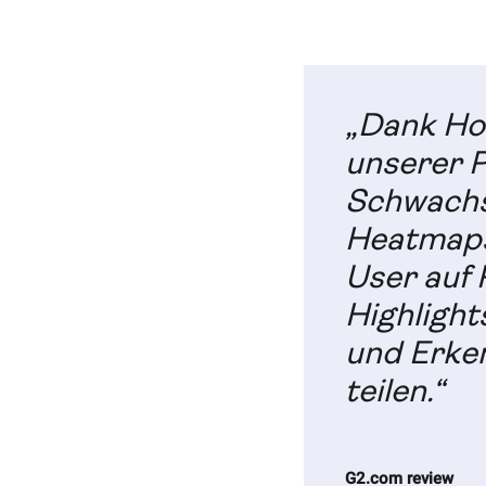
„Dank Hot
unserer P
Schwachst
Heatmaps
User auf 
Highlight
und Erke
teilen.“
G2.com review