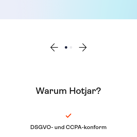
Show previous testimonial
Show testimonial 1
Show testimonial 2
Show next testimonial
Warum Hotjar?
DSGVO- und CCPA-konform