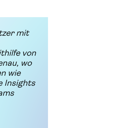
tzer mit
thilfe von
enau, wo
n wie
e Insights
eams