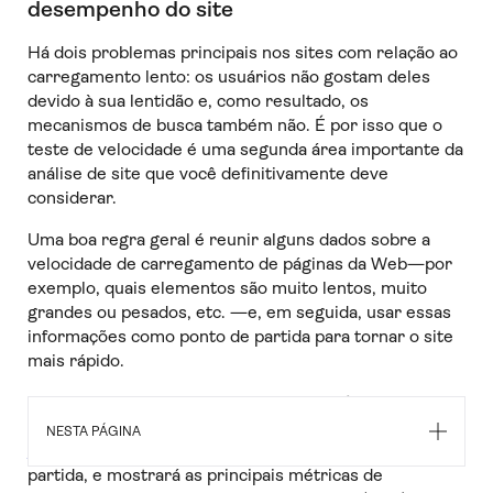
desempenho do site
Há dois problemas principais nos sites com relação ao
carregamento lento: os usuários não gostam deles
devido à sua lentidão e, como resultado, os
mecanismos de busca também não. É por isso que o
teste de velocidade é uma segunda área importante da
análise de site que você definitivamente deve
considerar.
Uma boa regra geral é reunir alguns dados sobre a
velocidade de carregamento de páginas da Web—por
exemplo, quais elementos são muito lentos, muito
grandes ou pesados, etc. —e, em seguida, usar essas
informações como ponto de partida para tornar o site
mais rápido.
Há muitas ferramentas gratuitas disponíveis que você
pode usar para analisar a velocidade do site. O
NESTA PÁGINA
PageSpeed Insights
do Google é um bom ponto de
partida, e mostrará as principais métricas de