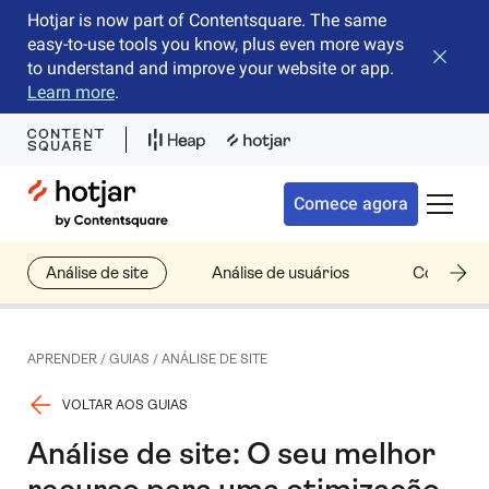
Hotjar is now part of Contentsquare. The same
easy-to-use tools you know, plus even more ways
Fechar 
to understand and improve your website or app.
Learn more
.
Hotjar Logo
Comece agora
Alterna
Análise de site
Análise de usuários
Como anali
APRENDER
/
GUIAS
/
ANÁLISE DE SITE
VOLTAR AOS GUIAS
Análise de site: O seu melhor