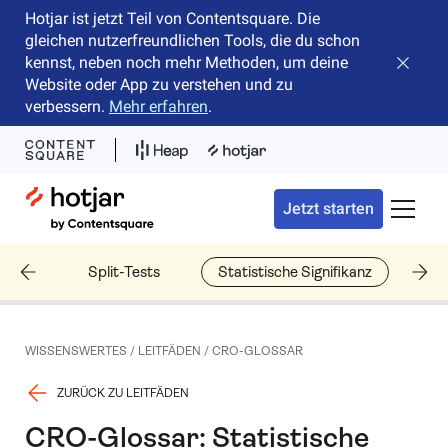
Hotjar ist jetzt Teil von Contentsquare. Die
gleichen nutzerfreundlichen Tools, die du schon
kennst, neben noch mehr Methoden, um deine
Banner 
Website oder App zu verstehen und zu
verbessern.
Mehr erfahren
.
Hotjar Logo
Jetzt starten
Naviga
unnel
Split-Tests
Statistische Signifikanz
Ty
WISSENSWERTES
/
LEITFÄDEN
/
CRO-GLOSSAR
ZURÜCK ZU LEITFÄDEN
CRO-Glossar: Statistische