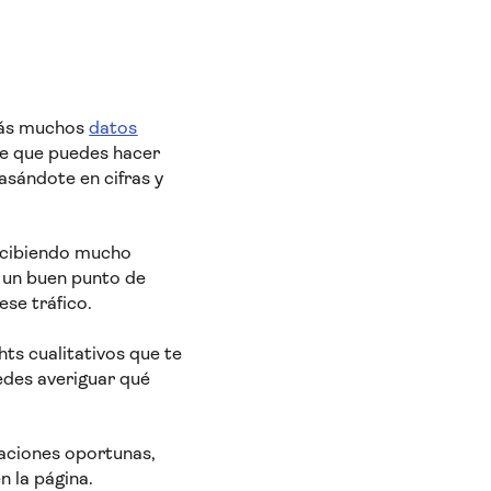
rás muchos
datos
 de que puedes hacer
asándote en cifras y
recibiendo mucho
 un buen punto de
se tráfico.
hts cualitativos que te
uedes averiguar qué
baciones oportunas,
n la página.