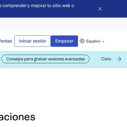
 comprender y mejorar tu sitio web o
Cerrar banner
Ventas
Iniciar sesión
Empezar
Español
Consejos para grabar sesiones avanzadas
Cómo utilizar
aciones