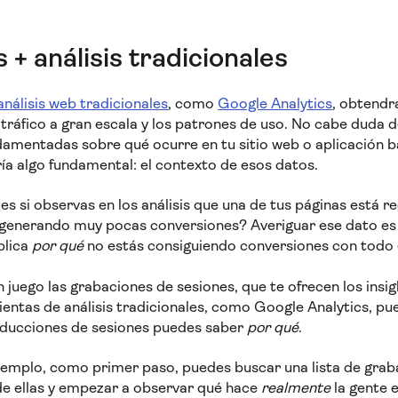
+ análisis tradicionales
nálisis web tradicionales
, como
Google Analytics
, obtend
 tráfico a gran escala y los patrones de uso. No cabe duda
damentadas sobre qué ocurre en tu sitio web o aplicación b
aría algo fundamental: el contexto de esos datos.
es si observas en los análisis que una de tus páginas está 
n generando muy pocas conversiones? Averiguar ese dato es
plica
por qué
no estás consiguiendo conversiones con todo e
 juego las grabaciones de sesiones, que te ofrecen los insig
ientas de análisis tradicionales, como Google Analytics, p
oducciones de sesiones puedes saber
por qué
.
jemplo, como primer paso, puedes buscar una lista de gra
 de ellas y empezar a observar qué hace
realmente
la gente
e