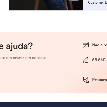
Customer E
e ajuda?
Não é n
esite em entrar em contato
56.549 
Prepar