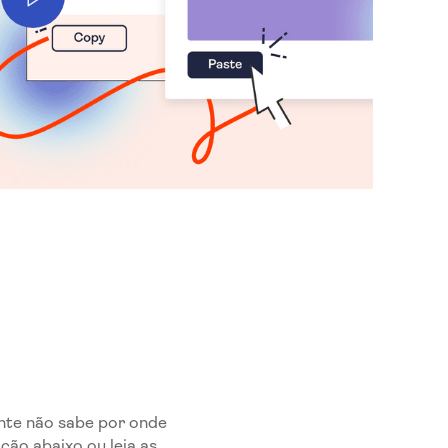
nte não sabe por onde
ão abaixo ou leia as