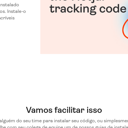
instalado
os. Instale-o
críveis
Vamos facilitar isso
alguém do seu time para instalar seu código, ou simplesme
e com seu colega de equipe um de nossos guias de instalaç