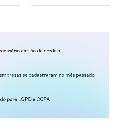
que utilizam WordPress.
Experimente hoje mesmo!
ecessário cartão de crédito
empresas se cadastraram no mês passado
ado para LGPD e CCPA