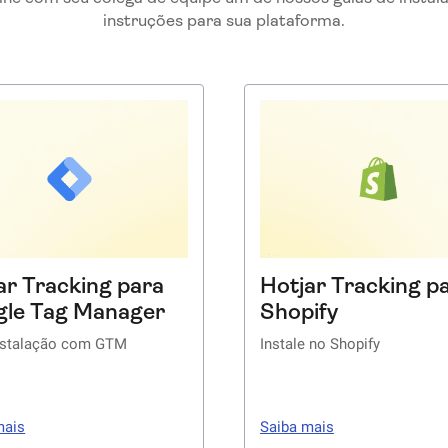
instruções para sua plataforma.
ar Tracking para
Hotjar Tracking p
le Tag Manager
Shopify
instalação com GTM
Instale no Shopify
m três opções fáceis para
Experimente nosso guia vis
ar o Hotjar com GTM –
fácil, passo a passo, sobre
mais
Saiba mais
e agora mesmo!
colocar o Hotjar a trabalha