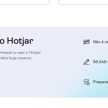
seu site Shopify.
o Hotjar
Não é n
meçar a usar o Hotjar.
rátis hoje mesmo.
56.549 
Prepar