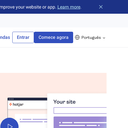
improve your website or app.
Learn more
.
Fechar o banne
endas
Entrar
Comece agora
Português
Play