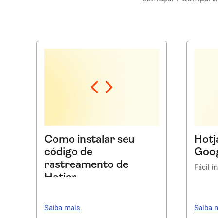
Como instalar seu
Hotj
código de
Goog
rastreamento de
Fácil 
Hotjar
Comece a coletar dados
Existe
instal
Saiba mais
Saiba 
comec