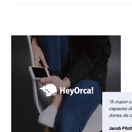
"A maior c
capazes de
dores de c
Jacob Pitch