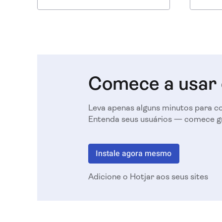
A instalação manual pode ser tão
fácil quanto Copiar/Colar -
experimente!
Comece a usar 
Leva apenas alguns minutos para co
Entenda seus usuários — comece g
Instale agora mesmo
Adicione o Hotjar aos seus sites