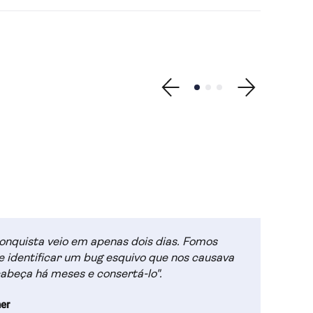
Show previous testimon
Show testimonial 1
Show testimonial 2
Show testimonial
Show next testimonial
onquista veio em apenas dois dias. Fomos
 identificar um bug esquivo que nos causava
abeça há meses e consertá-lo".
er