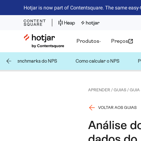
Hotjar is now part of Contentsquare. The same easy-
Hotjar Logo
Produtos
Preços
ação e Benchmarks do NPS
Como calcular o NPS
P
APRENDER
/
GUIAS
/
GUIA
VOLTAR AOS GUIAS
Análise d
dados do