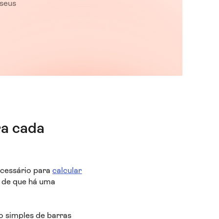
 seus
ra cada
ecessário para
calcular
o de que há uma
co simples de barras