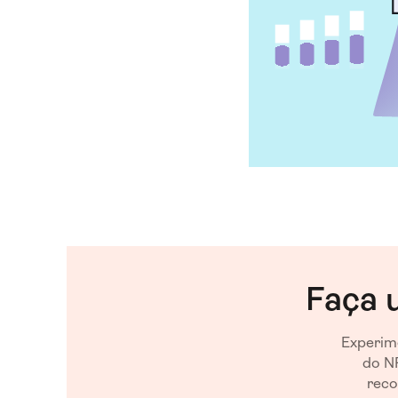
Faça 
Experime
do NP
reco