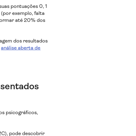
uas pontuações 0, 1
(por exemplo, falta
sformar até 20% dos
tagem dos resultados
a
análise aberta de
esentados
s psicográficos,
2C), pode descobrir