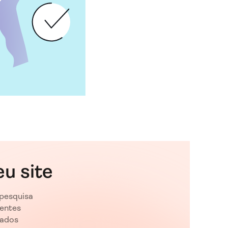
u site
 pesquisa
ientes
dados