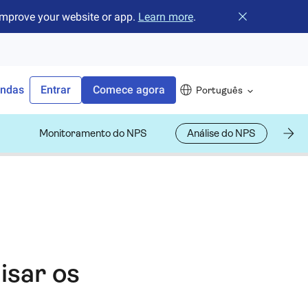
improve your website or app.
Learn more
.
Fechar o banne
endas
Entrar
Comece agora
Português
Monitoramento do NPS
Análise do NPS
Me
isar os