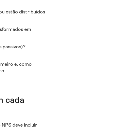
ou estão distribuídos
ansformados em
s passivos)?
rimeiro e, como
to.
em cada
 NPS deve incluir