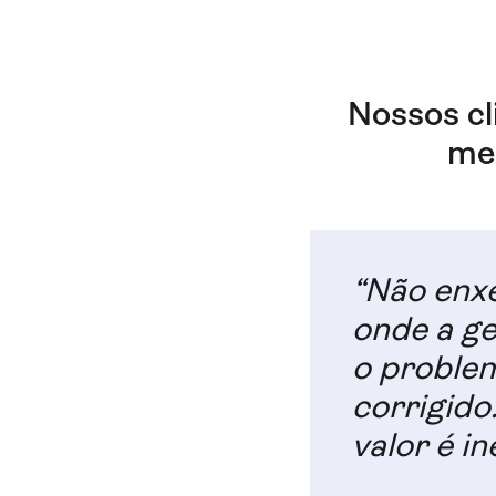
Nossos cl
me
“Não enx
onde a ge
o problem
corrigido
valor é in