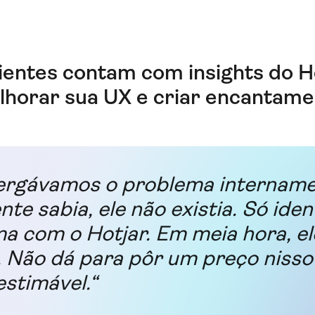
ientes contam com insights do H
lhorar sua UX e criar encantame
ergávamos o problema intername
nte sabia, ele não existia. Só ide
a com o Hotjar. Em meia hora, ele
. Não dá para pôr um preço niss
estimável.“