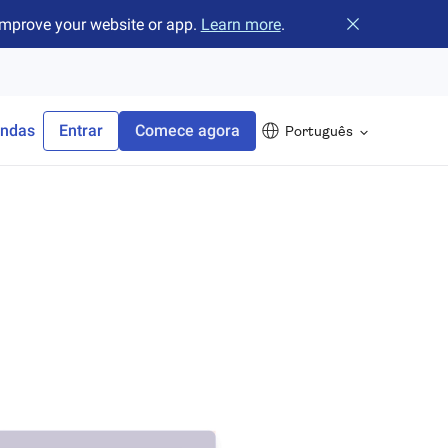
improve your website or app.
Learn more
.
Fechar o banne
endas
Entrar
Comece agora
Português