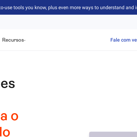
to-use tools you know, plus even more ways to understand and 
Recursos
Fale com v
ses
a o
do