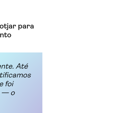
otjar para
nto
nte. Até
ntificamos
 foi
o — o