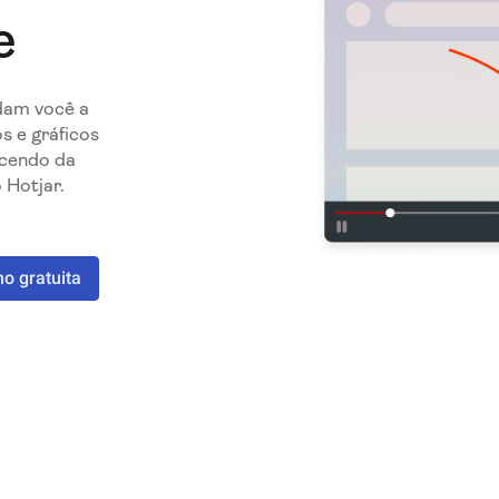
e
udam você a
s e gráficos
ecendo da
 Hotjar.
 gratuita