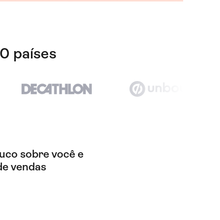
0 países
uco sobre você e
de vendas