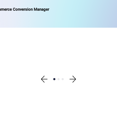
mmerce Conversion Manager
Show previous testimonial
Show testimonial 1
Show testimonial 2
Show testimonial 3
Show next testimonial