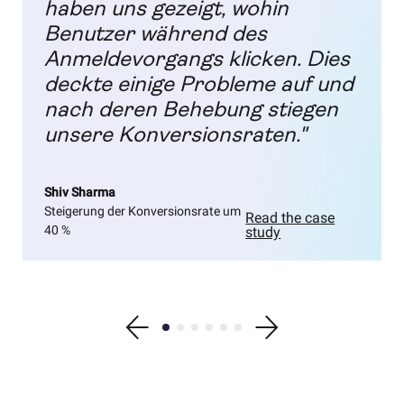
haben uns gezeigt, wohin
Benutzer während des
Anmeldevorgangs klicken. Dies
deckte einige Probleme auf und
nach deren Behebung stiegen
unsere Konversionsraten."
Shiv Sharma
Steigerung der Konversionsrate um
Read the case
40 %
study
Show previous testimonial
Show testimonial 1
Show testimonial 2
Show testimonial 3
Show testimonial 4
Show testimonial 5
Show testimonial 6
Show next testimonial