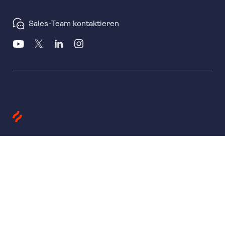
Sales-Team kontaktieren
Produkte
Heatmaps
Session Replay
Funnels
Surveys