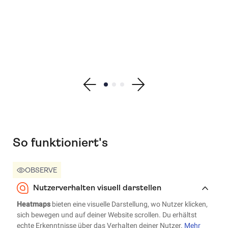
Show previous testimonial
Show testimonial 1
Show testimonial 2
Show testimonial 3
Show next testimonial
So funktioniert's
OBSERVE
Nutzerverhalten visuell darstellen
Heatmaps
bieten eine visuelle Darstellung, wo Nutzer klicken,
sich bewegen und auf deiner Website scrollen. Du erhältst
echte Erkenntnisse über das Verhalten deiner Nutzer.
Mehr