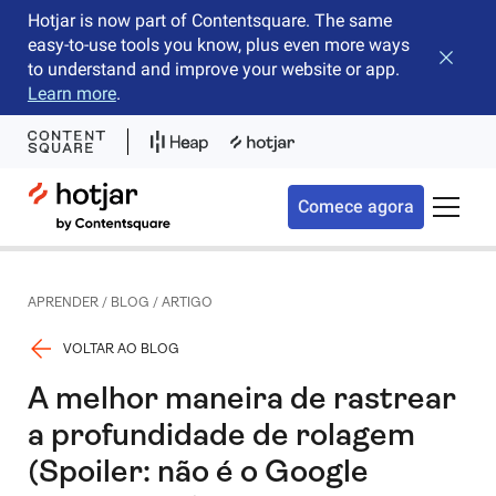
Hotjar is now part of Contentsquare. The same
easy-to-use tools you know, plus even more ways
Fechar 
to understand and improve your website or app.
Learn more
.
Hotjar Logo
Comece agora
Alterna
APRENDER
/
BLOG
/
ARTIGO
VOLTAR AO BLOG
A melhor maneira de rastrear
a profundidade de rolagem
(Spoiler: não é o Google