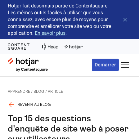
Hotjar fait désormais partie de Contentsquare.
Les mêmes outils faciles à utiliser que vous
connaissez, avec encore plus de moyens pour
Fermer 
comprendre et améliorer votre site web ou votre
application.
En savoir plus
.
Hotjar Logo
Démarrer
Bascule
APPRENDRE
/
BLOG
/
ARTICLE
REVENIR AU BLOG
Top 15 des questions
d'enquête de site web à poser
aux utilisateurs