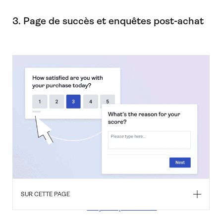
3. Page de succès et enquêtes post-achat
SUR CETTE PAGE
Les questions de feedback client à poser le cadre
d'une
enquête post-achat