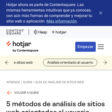
Hotjar ahora es parte de Contentsquare. Las
mismas herramientas intuitivas que ya conoces,
Cerrar 
con aún más formas de comprender y mejorar tu
sitio web o aplicación.
Más información
.
Hotjar Logo
Empezar
Menú d
nálisis de sitios web
Análisis orientado al usuario
Pa
APRENDE
/
GUÍAS
/
GUÍA DE ANÁLISIS DE SITIOS WEB
VOLVER A GUÍAS
5 métodos de análisis de sitios