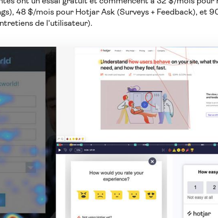
antes ont un essai gratuit et commencent à 32 $/mois pour
gs), 48 $/mois pour Hotjar Ask (Surveys + Feedback), et 
tretiens de l'utilisateur).