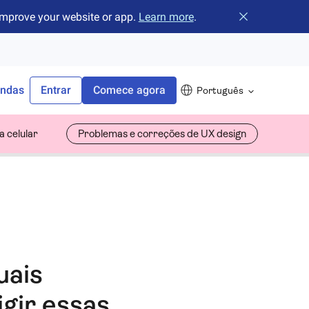
improve your website or app.
Learn more
.
Fechar o banne
endas
Entrar
Comece agora
Português
 celular
Problemas e correções de UX design
uais
gir essas