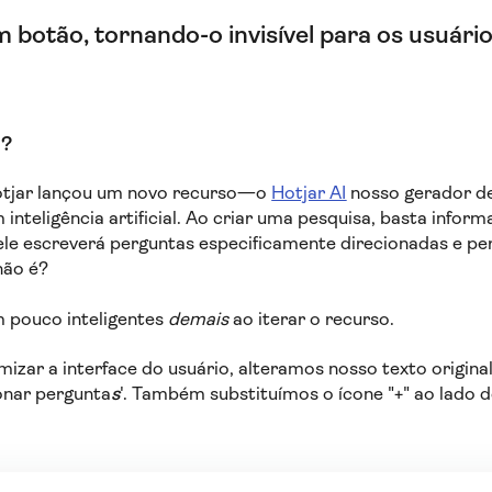
 botão, tornando-o invisível para os usuári
u?
otjar lançou um novo recurso—o
Hotjar AI
nosso gerador d
nteligência artificial. Ao criar uma pesquisa, basta inform
ele escreverá perguntas especificamente direcionadas e pe
 não é?
 pouco inteligentes
demais
ao iterar o recurso.
izar a interface do usuário, alteramos nosso texto origina
onar pergunta
s
'. Também substituímos o ícone "+" ao lado 