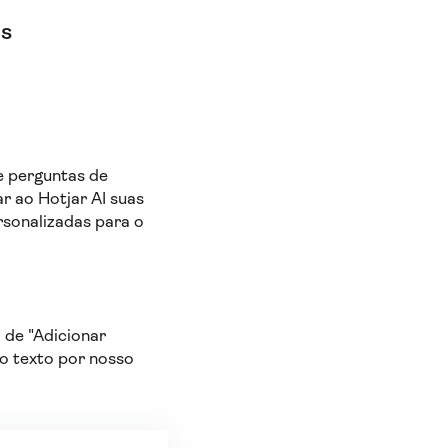
os
e perguntas de
ar ao Hotjar AI suas
rsonalizadas para o
l de "Adicionar
do texto por nosso