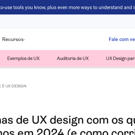
to-use tools you know, plus even more ways to understand and 
Recursos
Fale com v
Exemplos de UX
Auditoria de UX
UX Design para
E É UX DESIGN
as de UX design com os q
os em 2024 (e como corri