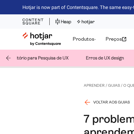
Hotjar is now part of Contentsquare. The same easy-
Hotjar Logo
Produtos
Preços
Repositório para Pesquisa de UX
Erros de UX design
APRENDER
/
GUIAS
/
O QU
VOLTAR AOS GUIAS
7 problem
aprendem