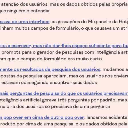
 a atenção dos usuários, mas os dados obtidos pelas própri
que ninguém o entendia
siva de uma interface
:
as gravações do Mixpanel e da Hot
tinham muitos campos de formulário, o que causava um atri
os a escrever, mas não dar-lhes espaço suficiente para fa
prompts para o gerador de pesquisas com inteligência arti
am que o campo do formulário era muito curto
mente os resultados da pesquisa dos usuários
:
mudamos a 
espostas da pesquisa apareciam, mas os usuários nos envia
 estavam conseguindo encontrar seus dados
mais perguntas de pesquisa do que os usuários precisava
teligência artificial gerava três perguntas por padrão, mas
aioria dos usuários só precisava de uma pergunta
 pop over em cima de outro pop over
:
lançamos acidenta
roduto por cima de uma pesquisa, e os dados obtidos pela