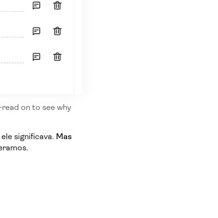
—read on to see why
le significava.
Mas
teramos.