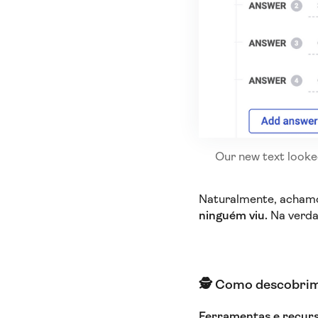
Our new text looke
Naturalmente, achamos
ninguém viu.
Na verda
🕵️‍ Como descobrim
Ferramentas e recurs