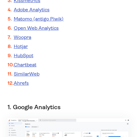
Kissmetrics
Adobe Analytics
Matomo (antigo Piwik)
Open Web Analytics
Woopra
Hotjar
HubSpot
Chartbeat
SimilarWeb
Ahrefs
1. Google Analytics