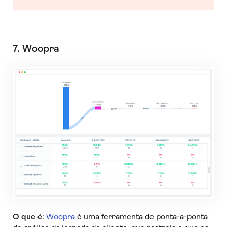
7. Woopra
O que é
:
Woopra
é uma ferramenta de ponta-a-ponta