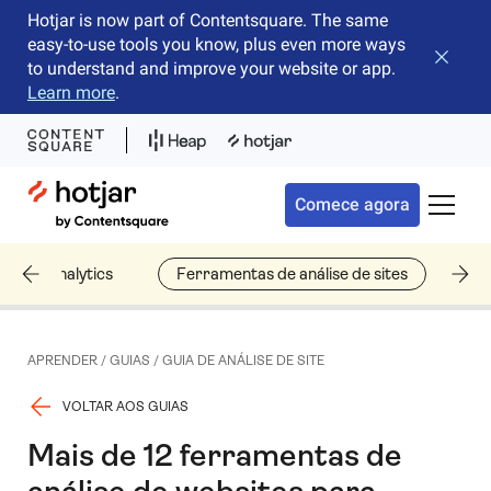
Hotjar is now part of Contentsquare. The same
easy-to-use tools you know, plus even more ways
Fechar 
to understand and improve your website or app.
Learn more
.
Hotjar Logo
Comece agora
Alterna
de Web analytics
Ferramentas de análise de sites
Au
APRENDER
/
GUIAS
/
GUIA DE ANÁLISE DE SITE
VOLTAR AOS GUIAS
Mais de 12 ferramentas de