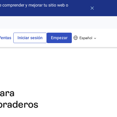
 comprender y mejorar tu sitio web o
Cerrar banner
Ventas
Iniciar sesión
Empezar
Español
para
ebraderos