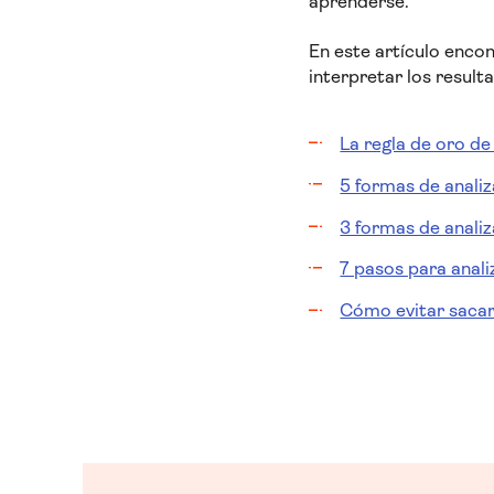
aprenderse.
En este artículo encon
interpretar los result
La regla de oro de
5 formas de analiz
3 formas de analiz
7 pasos para anal
Cómo evitar sacar