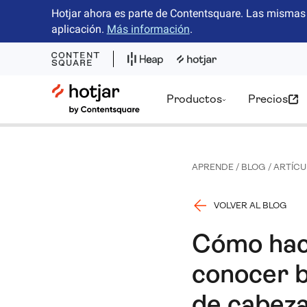
Hotjar ahora es parte de Contentsquare. Las mismas 
aplicación.
Más información
.
Hotjar Logo
Productos
Precios
APRENDE
/
BLOG
/
ARTÍCU
VOLVER AL BLOG
Cómo hace
conocer b
de cabeza