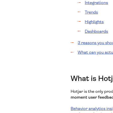
Integrations
Trends
Highlights
Dashboards
3 reasons you shou
What can you actu
What is Hot
Hotjar is the only pro
moment user feedback
Behavior analytics ins