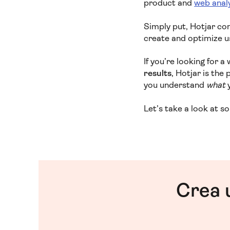
product and
web analy
Simply put, Hotjar c
create and optimize u
If you’re looking for 
results
, Hotjar is the
you understand
what
Let’s take a look at s
Crea 