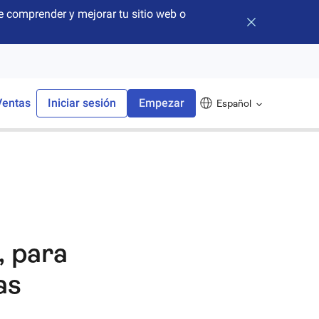
 comprender y mejorar tu sitio web o
Cerrar banner
Ventas
Iniciar sesión
Empezar
Español
, para
as