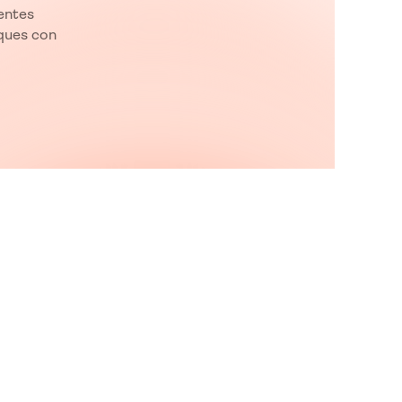
entes
iques con