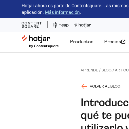
Hotjar ahora es parte de Contentsquare. Las mismas 
aplicación.
Más información
.
Hotjar Logo
Productos
Precios
APRENDE
/
BLOG
/
ARTÍCU
VOLVER AL BLOG
Introducc
qué te pu
utilizarlo