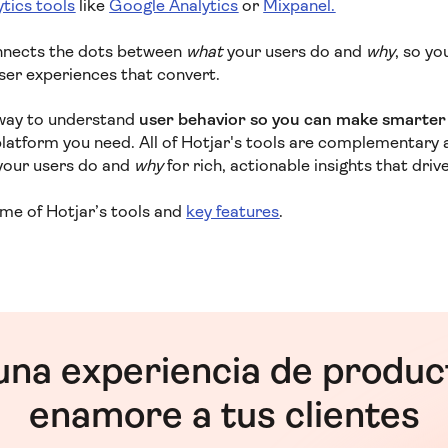
tics tools
like
Google Analytics
or
Mixpanel.
onnects the dots between
what
your users do and
why
, so yo
ser experiences that convert.
a way to understand
user behavior so you can make smarter 
 platform you need. All of Hotjar's tools are complementary
your users do and
why
for rich, actionable insights that dri
ome of Hotjar’s tools and
key features
.
una experiencia de produc
enamore a tus clientes