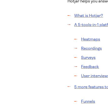
Hotjar helps you answ
What is Hotjar?
A 5-tools-in-1 pla
Heatmaps
Recordings
Surveys
Feedback
User interview
5 more features to
Funnels